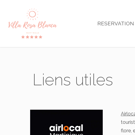
Skip
to
main
RESERVATION
content
Liens
utiles
Airloc
touris
flore,