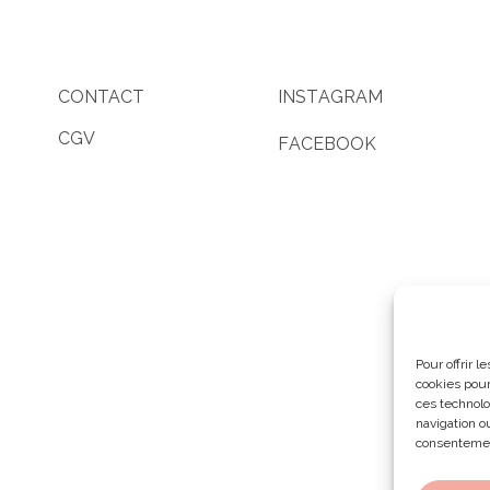
CONTACT
I
N
S
T
A
G
R
A
M
CGV
F
A
C
E
B
O
O
K
Pour offrir 
cookies pour
ces technolo
navigation ou
consentement
Politi