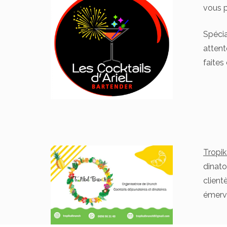
vous p
Spécia
attent
faites
Tropik
dinato
client
émerve