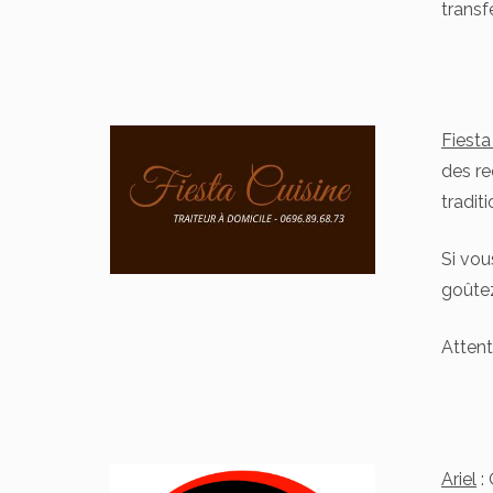
transf
Fiesta
des re
tradit
Si vou
goûtez
Attent
Ariel
: 